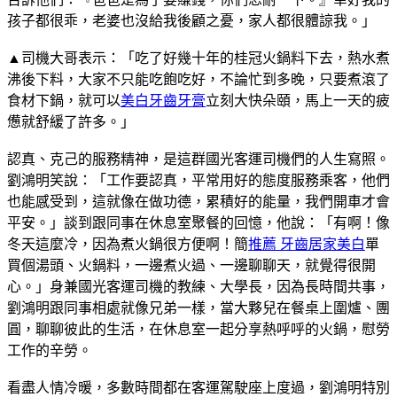
孩子都很乖，老婆也沒給我後顧之憂，家人都很體諒我。」
▲司機大哥表示：「吃了好幾十年的桂冠火鍋料下去，熱水煮
沸後下料，大家不只能吃飽吃好，不論忙到多晚，只要煮滾了
食材下鍋，就可以
美白牙齒牙膏
立刻大快朵頤，馬上一天的疲
憊就舒緩了許多。」
認真、克己的服務精神，是這群國光客運司機們的人生寫照。
劉鴻明笑說：「工作要認真，平常用好的態度服務乘客，他們
也能感受到，這就像在做功德，累積好的能量，我們開車才會
平安。」談到跟同事在休息室聚餐的回憶，他說：「有啊！像
冬天這麼冷，因為煮火鍋很方便啊！簡
推薦 牙齒居家美白
單
買個湯頭、火鍋料，一邊煮火過、一邊聊聊天，就覺得很開
心。」身兼國光客運司機的教練、大學長，因為長時間共事，
劉鴻明跟同事相處就像兄弟一樣，當大夥兒在餐桌上圍爐、團
圓，聊聊彼此的生活，在休息室一起分享熱呼呼的火鍋，慰勞
工作的辛勞。
看盡人情冷暖，多數時間都在客運駕駛座上度過，劉鴻明特別