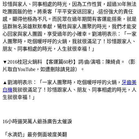
珍惜與家人、同事相處的時光，因為工作性質，超過30年無法
吃團圓飯的他，將乘客「平平安安送回家」-這份強大的責任
感，顯得他極為不凡。而民眾在過年期間有客運能搭乘，就是
這群無名英雄默默奉獻，犧牲與家人團聚的時光，我們才能安
心回家與家人團圓，享受過年的小確幸。劉鴻明表示：「一家
人團聚時，吃個暖呼呼的火鍋，我就很滿足了！珍惜跟家人、
朋友、同事相處的時光，人生就很幸福！」
▼2016桂冠火鍋料 【客運篇60秒】詞/曲/演唱：陳綺貞。（影
片取自YouTube，如遭刪除請見諒）。
▲劉鴻明表示：「一家人團聚時，吃個暖呼呼的火鍋，
牙齒美
白機
我就很滿足了！珍惜跟家人、朋友、同事相處的時光，人
生就很幸福！」
16小時逼哭萬人爺孫廣告太催淚
「水滴奶」最夯側面坡度美翻