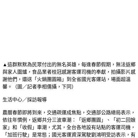
▲這群默默為民眾付出的無名英雄，每逢春節假期，無法返鄉
與家人圍爐，食品業者桂冠感謝客運司機的奉獻，拍攝影片感
謝他們，還送「火鍋團圓箱」到全省國光客運站，場面超溫
馨。（圖／記者季相儒攝，下同）
生活中心／採訪報導
農曆春節即將到來，交通疏運成焦點，交通部公路總局表示，
依往年慣例，返鄉共分三波車潮：「返鄉團圓」、「初二回娘
家」和「收假」車潮，尤其，全台各地設有站點的客運司機，
「加班行駛」是常態；國光客運資深駕駛劉鴻明受訪表示，有