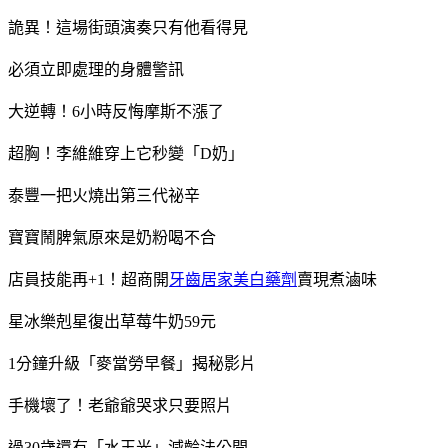
詭異！這場街頭演奏只有他看得見
必須立即處理的身體警訊
大逆轉！6小時反悔摩斯不漲了
超胸！李維維穿上它秒變「D奶」
泰豐一把火燒出第三代祕辛
寶寶鬧脾氣原來是奶粉喝不合
店員技能再+1！超商開
牙齒居家美白藥劑
賣現煮滷味
星冰樂剋星復出草莓牛奶59元
1分鐘升級「麥當勞早餐」揭秘影片
手機壞了！老爺爺哭求只要照片
過30歲還有「水玉光」減齡法公開