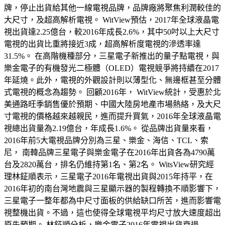
牌，停止出貨給其他一線電視品牌，品牌廠將聚焦利潤較佳的
大尺寸，及超高解析電視。 WitView預估，2017年全球液晶電
視出貨達2.25億台，較2016年成長2.6%，其中50吋以上大尺寸
電視的出貨比重將接近3成，超高解析度電視的滲透率達
31.5%。 在高階機種部分，三星電子新推出的量子點電視，與
樂金電子的有機發光二極體（OLED）電視競爭將持續在2017
年延燒。此外，電視的外觀設計則以薄型化、無邊框甚至分體
式電視的概念為趨勢。 回顧2016年， WitView統計，受惠於北
美通路旺季銷售優於預期、中國大陸房地產市場熱絡，及大尺
寸電視的價格越來越親民，進而提升買氣，2016年全球液晶電
視總出貨量為2.19億台，年成長1.6%。 從品牌出貨量來看，
2016年前5大電視品牌分別為三星、樂金、海信、TCL、索
尼， 南韓品牌三星電子與樂金電子在2016年出貨各為4790萬
台及2820萬台，排名仍維持第1名、第2名。 WitsView研究經
理林鉦順表示，三星電子2016年電視出貨與2015年持平，在
2016年初的南台灣地震與三星顯示器的製程轉換不順影響下，
三星電子一整年都為中尺寸面板的供給缺口所苦，進而影響電
視整機出貨。不過，這也使得全球電視平均尺寸放大速度超出
原先預期。 林鉦順分析，樂金電子2016年電視出貨衰退