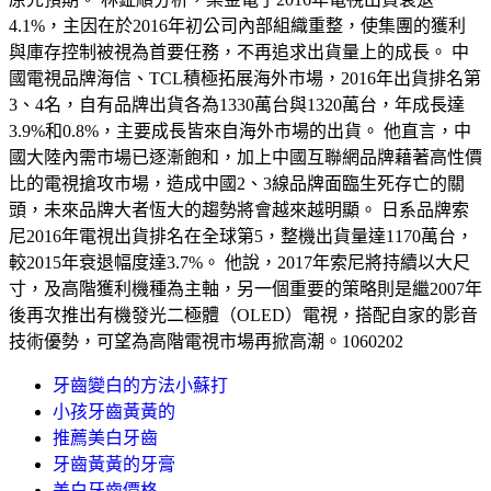
4.1%，主因在於2016年初公司內部組織重整，使集團的獲利
與庫存控制被視為首要任務，不再追求出貨量上的成長。 中
國電視品牌海信、TCL積極拓展海外市場，2016年出貨排名第
3、4名，自有品牌出貨各為1330萬台與1320萬台，年成長達
3.9%和0.8%，主要成長皆來自海外市場的出貨。 他直言，中
國大陸內需市場已逐漸飽和，加上中國互聯網品牌藉著高性價
比的電視搶攻市場，造成中國2、3線品牌面臨生死存亡的關
頭，未來品牌大者恆大的趨勢將會越來越明顯。 日系品牌索
尼2016年電視出貨排名在全球第5，整機出貨量達1170萬台，
較2015年衰退幅度達3.7%。 他說，2017年索尼將持續以大尺
寸，及高階獲利機種為主軸，另一個重要的策略則是繼2007年
後再次推出有機發光二極體（OLED）電視，搭配自家的影音
技術優勢，可望為高階電視市場再掀高潮。1060202
牙齒變白的方法小蘇打
小孩牙齒黃黃的
推薦美白牙齒
牙齒黃黃的牙膏
美白牙齒價格