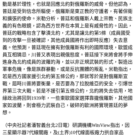
動是基於理性，也就是回應北約對俄羅斯的威脅。但他認為，
普廷是受到信念所驅使，俄羅斯是東正教的守護者，有著保衛
和擴張的使命。米勒分析，普廷和俄羅斯人戴上宗教、民族主
義的有色眼鏡，認為西方世界在本質上是有威脅性的。因此，
普廷的戰略包含了擊潰北約，尤其是讓北約第5條（成員國受
到的攻擊一旦被確認，其他成員國將作出即時反應）失去意
義。他預測，普廷現在擁有對俄羅斯有利的國際環境，歐盟成
員互相猜忌，川普又表現出親俄態度。普廷接下來將會將手伸
進身為北約成員的波羅的海，並以非正規武裝的形式，製造出
軍事危機，像是族群暴動，或是反抗團體的叛亂。米勒指出，
若是西方國家援引北約第五條公約，那就等於是對俄羅斯宣
戰，屆時川普將要衡量，是否要為了拉脫維亞的安全，引爆世
界第三次大戰。若是不援引第五條公約，北約將失去信用，地
緣政治將回到1939年，一些東歐國家選擇靠攏俄羅斯，其他國
家如波蘭，則會極力武裝自己，破碎的歐洲將實現普廷的夢
想。
（中央社記者潘智義台北2日電）研調機構WitsView指出，因
三星顯示器7代線關廠，及(土界)10代線面板廠力拱自家品