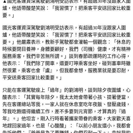
▲國光客運資深駕駛劉鴻明受訪表示，有超過30年沒跟家人圍
爐，他語帶酸楚笑說：「我習慣了！把乘客平安送回家比較重
要。」
國光客運資深駕駛劉鴻明受訪表示，有超過30年沒跟家人圍
爐，他語帶酸楚笑說：「我習慣了！把乘客平安送回家比較重
要。」他嚴肅表示，教新手駕駛都會灌輸一個觀念：「休息的
時候要閉目養神，身體要顧好，我們（司機）健康，才有精神
服務乘客，我們辛苦無所謂。」談到春節疏運時的工作心得，
他表示：「我們除了開車，還要叮嚀乘客坐好，碰到塞車時雖
然很累，乘客也會『盧』，但我都會想，服務業就是要忍耐，
平安送乘客回家比較重要。」
只能在客運駕駛座上「過年」的劉鴻明，談到除夕夜圍爐，心
酸表示：「其實每年除夕，我太太她會帶著小孩、提著便當，
先在客運總站等我，一家人就在休息室吃年夜飯、發壓歲錢，
等我吃飽還得繼續工作，差不多要到元宵節，才算真的『過
年』。」他坦言，剛入行時看著攜家帶眷的乘客，大家歡天喜
地趕回家過年，也是「心酸酸」：「以前小朋友還小，我都會
告訴他們：『爸爸是為了要賺錢，你們忍耐一下。』幸好我的