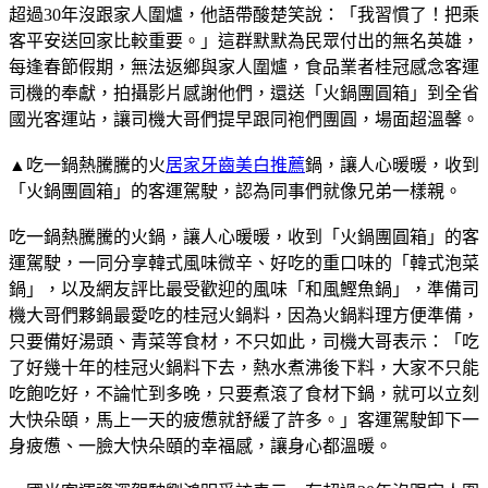
超過30年沒跟家人圍爐，他語帶酸楚笑說：「我習慣了！把乘
客平安送回家比較重要。」這群默默為民眾付出的無名英雄，
每逢春節假期，無法返鄉與家人圍爐，食品業者桂冠感念客運
司機的奉獻，拍攝影片感謝他們，還送「火鍋團圓箱」到全省
國光客運站，讓司機大哥們提早跟同袍們團圓，場面超溫馨。
▲吃一鍋熱騰騰的火
居家牙齒美白推薦
鍋，讓人心暖暖，收到
「火鍋團圓箱」的客運駕駛，認為同事們就像兄弟一樣親。
吃一鍋熱騰騰的火鍋，讓人心暖暖，收到「火鍋團圓箱」的客
運駕駛，一同分享韓式風味微辛、好吃的重口味的「韓式泡菜
鍋」，以及網友評比最受歡迎的風味「和風鰹魚鍋」，準備司
機大哥們夥鍋最愛吃的桂冠火鍋料，因為火鍋料理方便準備，
只要備好湯頭、青菜等食材，不只如此，司機大哥表示：「吃
了好幾十年的桂冠火鍋料下去，熱水煮沸後下料，大家不只能
吃飽吃好，不論忙到多晚，只要煮滾了食材下鍋，就可以立刻
大快朵頤，馬上一天的疲憊就舒緩了許多。」客運駕駛卸下一
身疲憊、一臉大快朵頤的幸福感，讓身心都溫暖。