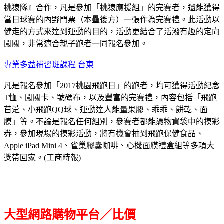
桃猿隊』合作，凡是參加「桃猿應援組」的完賽者，還能獲得
當日球賽的內野門票（本壘後方）一張作為完賽禮。此活動以
健走的方式來達到運動的目的，活動更結合了活潑有趣的定向
闖關，非常適合親子跑者一同報名參加。
專業多益補習班課程 台東
凡是報名參加「2017桃園飛跑日」的跑者，均可獲得活動紀念
T恤、闖關卡、號碼布，以及豐富的完賽禮，內容包括「飛跑
苜萣、小飛跑QQ球、運動達人能量果膠、乖乖、餅乾、面
膜」等。不論是報名任何組別，參賽者都能憑物資袋中的摸彩
券，參加現場的摸彩活動，將有機會抽到飛跑保健食品、
Apple iPad Mini 4、雀巢膠囊咖啡、心機面膜禮盒組等多項大
獎帶回家。(工商時報)
大型網路購物平台／比價