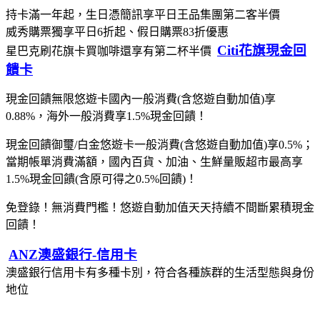
持卡滿一年起，生日憑簡訊享平日王品集團第二客半價
威秀購票獨享平日6折起、假日購票83折優惠
Citi花旗現金回
星巴克刷花旗卡買咖啡還享有第二杯半價
饋卡
現金回饋無限悠遊卡國內一般消費(含悠遊自動加值)享
0.88%，海外一般消費享1.5%現金回饋！
現金回饋御璽/白金悠遊卡一般消費(含悠遊自動加值)享0.5%；
當期帳單消費滿額，國內百貨、加油、生鮮量販超市最高享
1.5%現金回饋(含原可得之0.5%回饋)！
免登錄！無消費門檻！悠遊自動加值天天持續不間斷累積現金
回饋！
ANZ澳盛銀行-信用卡
澳盛銀行信用卡有多種卡別，符合各種族群的生活型態與身份
地位