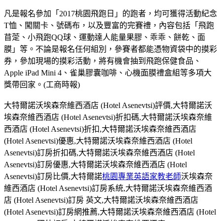
凡是報名參加「2017桃園飛跑日」的跑者，均可獲得活動紀念
T恤、闖關卡、號碼布，以及豐富的完賽禮，內容包括「飛跑
苜萣、小飛跑QQ球、運動達人能量果膠、乖乖、餅乾、面
膜」等。不論是報名任何組別，參賽者都能憑物資袋中的摸彩
券，參加現場的摸彩活動，將有機會抽到飛跑保健食品、
Apple iPad Mini 4、雀巢膠囊咖啡、心機面膜禮盒組等多項大
獎帶回家。(工商時報)
大特爾諾沃埃森奈維西酒店 (Hotel Asenevtsi)評價,大特爾諾沃
埃森奈維西酒店 (Hotel Asenevtsi)折扣碼,大特爾諾沃埃森奈維
西酒店 (Hotel Asenevtsi)折扣,大特爾諾沃埃森奈維西酒店
(Hotel Asenevtsi)優惠,大特爾諾沃埃森奈維西酒店 (Hotel
Asenevtsi)訂房折扣碼,大特爾諾沃埃森奈維西酒店 (Hotel
Asenevtsi)訂房優惠,大特爾諾沃埃森奈維西酒店 (Hotel
Asenevtsi)訂房比價,大特爾諾
桃園專業英語家教老師
沃埃森奈
維西酒店 (Hotel Asenevtsi)訂房系統,大特爾諾沃埃森奈維西酒
店 (Hotel Asenevtsi)訂房 英文,大特爾諾沃埃森奈維西酒店
(Hotel Asenevtsi)訂房網推薦,大特爾諾沃埃森奈維西酒店 (Hotel