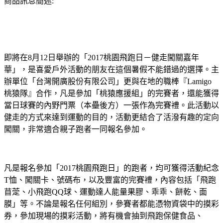
商品訊息簡述:
即將在8月12日舉辦的「2017桃園飛跑日－健走闖關嘉年
華」，是喜愛戶外活動的朋友在這個暑假不能錯過的選擇。主
辦單位「台灣開廣股份有限公司」更與在地的職棒『Lamigo
桃猿隊』合作，凡是參加「桃猿應援組」的完賽者，還能獲得
當日球賽的內野門票（本壘後方）一張作為完賽禮。此活動以
健走的方式來達到運動的目的，活動更結合了活潑有趣的定向
闖關，非常適合親子跑者一同報名參加。
凡是報名參加「2017桃園飛跑日」的跑者，均可獲得活動紀念
T恤、闖關卡、號碼布，以及豐富的完賽禮，內容包括「飛跑
苜萣、小飛跑QQ球、運動達人能量果膠、乖乖、餅乾、面
膜」等。不論是報名任何組別，參賽者都能憑物資袋中的摸彩
券，參加現場的摸彩活動，將有機會抽到飛跑保健食品、