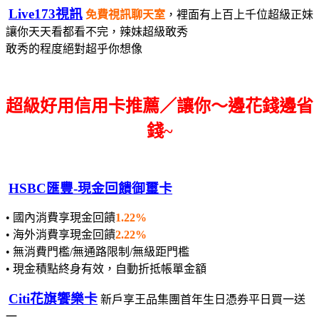
Live173視訊
免費視訊聊天室
，裡面有上百上千位超級正妹
讓你天天看都看不完，辣妹超級敢秀
敢秀的程度絕對超乎你想像
超級好用信用卡推薦／讓你～邊花錢邊省
錢~
HSBC匯豐-現金回饋御璽卡
• 國內消費享現金回饋
1.22%
• 海外消費享現金回饋
2.22%
• 無消費門檻/無通路限制/無級距門檻
• 現金積點終身有效，自動折抵帳單金額
Citi花旗饗樂卡
新戶享王品集團首年生日憑券平日買一送
一