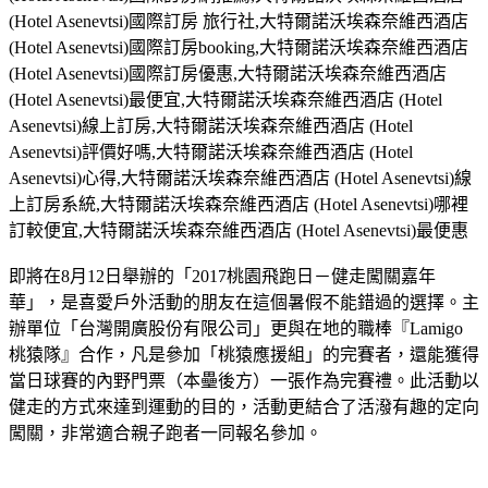
(Hotel Asenevtsi)國際訂房 旅行社,大特爾諾沃埃森奈維西酒店
(Hotel Asenevtsi)國際訂房booking,大特爾諾沃埃森奈維西酒店
(Hotel Asenevtsi)國際訂房優惠,大特爾諾沃埃森奈維西酒店
(Hotel Asenevtsi)最便宜,大特爾諾沃埃森奈維西酒店 (Hotel
Asenevtsi)線上訂房,大特爾諾沃埃森奈維西酒店 (Hotel
Asenevtsi)評價好嗎,大特爾諾沃埃森奈維西酒店 (Hotel
Asenevtsi)心得,大特爾諾沃埃森奈維西酒店 (Hotel Asenevtsi)線
上訂房系統,大特爾諾沃埃森奈維西酒店 (Hotel Asenevtsi)哪裡
訂較便宜,大特爾諾沃埃森奈維西酒店 (Hotel Asenevtsi)最便惠
即將在8月12日舉辦的「2017桃園飛跑日－健走闖關嘉年
華」，是喜愛戶外活動的朋友在這個暑假不能錯過的選擇。主
辦單位「台灣開廣股份有限公司」更與在地的職棒『Lamigo
桃猿隊』合作，凡是參加「桃猿應援組」的完賽者，還能獲得
當日球賽的內野門票（本壘後方）一張作為完賽禮。此活動以
健走的方式來達到運動的目的，活動更結合了活潑有趣的定向
闖關，非常適合親子跑者一同報名參加。