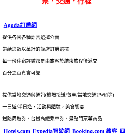
票．交通．行程
Agoda訂房網
提供各國各種語言選擇介面
帶給您數以萬計的飯店訂房選擇
每一份住宿評鑑都是由旅客於結束旅程後遞交
百分之百真實可靠
提供當地交通與通訊(機場接送/包車/當地交通?/Wifi等)
一日遊/半日遊，活動與體驗，美食饗宴
鐵路周遊券，台鐵高鐵乘車券，景點門票等商品
Hotels.com
Expedia智遊網
Booking.com 繽客
四