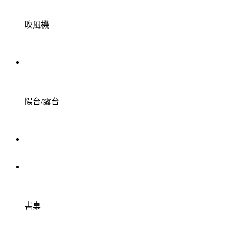
吹風機
陽台/露台
書桌