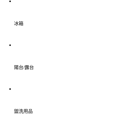
冰箱
陽台/露台
盥洗用品