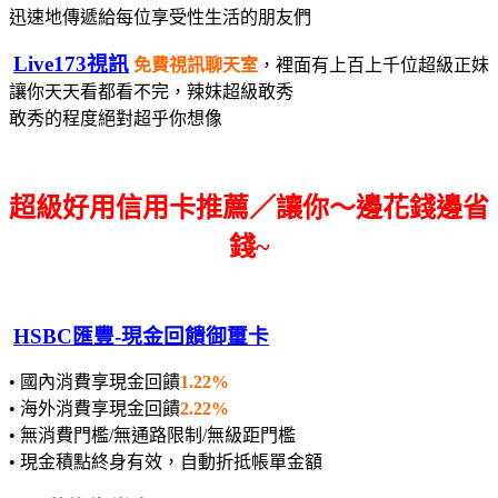
迅速地傳遞給每位享受性生活的朋友們
Live173視訊
免費視訊聊天室
，裡面有上百上千位超級正妹
讓你天天看都看不完，辣妹超級敢秀
敢秀的程度絕對超乎你想像
超級好用信用卡推薦／讓你～邊花錢邊省
錢~
HSBC匯豐-現金回饋御璽卡
• 國內消費享現金回饋
1.22%
• 海外消費享現金回饋
2.22%
• 無消費門檻/無通路限制/無級距門檻
• 現金積點終身有效，自動折抵帳單金額