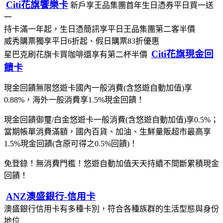
Citi花旗饗樂卡
新戶享王品集團首年生日憑券平日買一送
一
持卡滿一年起，生日憑簡訊享平日王品集團第二客半價
威秀購票獨享平日6折起、假日購票83折優惠
Citi花旗現金回
星巴克刷花旗卡買咖啡還享有第二杯半價
饋卡
現金回饋無限悠遊卡國內一般消費(含悠遊自動加值)享
0.88%，海外一般消費享1.5%現金回饋！
現金回饋御璽/白金悠遊卡一般消費(含悠遊自動加值)享0.5%；
當期帳單消費滿額，國內百貨、加油、生鮮量販超市最高享
1.5%現金回饋(含原可得之0.5%回饋)！
免登錄！無消費門檻！悠遊自動加值天天持續不間斷累積現金
回饋！
ANZ澳盛銀行-信用卡
澳盛銀行信用卡有多種卡別，符合各種族群的生活型態與身份
地位