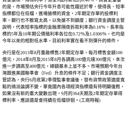
的是，市場預估央行今年升息可能性趨近於零，使得長、短率
指標都位在低檔，進場搶標的資金，2年期定存單的投標利
率，銀行也不敢寫太高，以免搶不到額度；銀行資金調度主管
說明，代表短率指標的金融業隔夜拆款利率為0.18％，長率指
標的5年及10年期公債殖利率各位在0.72％及1.0306％，也均是
今年以來的相對低水準，目前利率實在看不到彈升的條件。
央行是在2013年8月重啟標售2年期定存單，每月標售金額100
億元，2014年8月及2015年8月各調高100億元達300億元，本次
進一步調高至400億元，總額基本上並不多。市場預期今年台
灣跟進美國聯準會（Fed）升息的條件不足；銀行資金調度主
管認為，央行6月底第2季理監事會議後，發布貨幣政策適度寬
鬆的鴿派論調不變，畢竟國內各項經濟指標還有待明顯復甦，
如果沒有新的重大變數出現，9月的364天期及2年期定存單得
標利率，應該還是會持續在低檔徘徊。(工商時報)