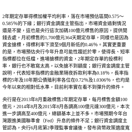
2年期定存單得標加權平均利率，落在市場預估區間0.575～
0.585％的下緣；銀行資金調度主管指出，市場資金過剩情況
還是不變，這也是央行這次加碼100億元標售的原因，提供閒
錢去處，月初標售的1,700億元364天期定存單，同樣也是因為
資金搶標，得標利率下滑至9個月新低的0.46％。其實更重要
的是，市場預估央行今年升息可能性趨近於零，使得長、短率
指標都位在低檔，進場搶標的資金，2年期定存單的投標利
率，銀行也不敢寫太高，以免搶不到額度；銀行資金調度主管
說明，代表短率指標的金融業隔夜拆款利率為0.18％，長率指
標的5年及10年期公債殖利率各位在0.72％及1.0306％，也均是
今年以來的相對低水準，目前利率實在看不到彈升的條件。
央行是在2013年8月重啟標售2年期定存單，每月標售金額100
億元，2014年8月及2015年8月各調高100億元達300億元，本次
進一步調高至400億元，總額基本上並不多。市場預期今年台
灣跟進美國聯準會（Fed）升息的條件不足；銀行資金調度主
管認為，央行6月底第2季理監事會議後，發布貨幣政策適度寬