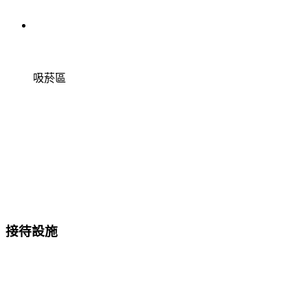
吸菸區
接待設施