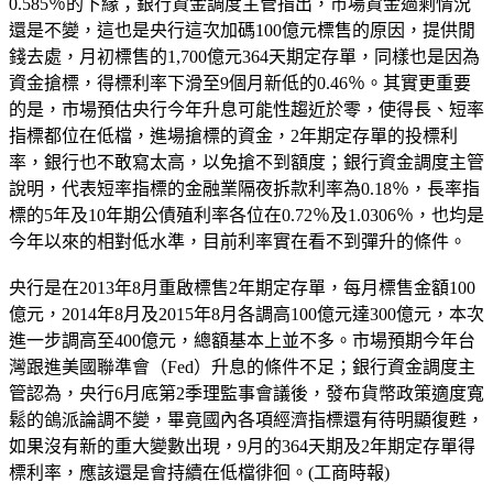
0.585％的下緣；銀行資金調度主管指出，市場資金過剩情況
還是不變，這也是央行這次加碼100億元標售的原因，提供閒
錢去處，月初標售的1,700億元364天期定存單，同樣也是因為
資金搶標，得標利率下滑至9個月新低的0.46％。其實更重要
的是，市場預估央行今年升息可能性趨近於零，使得長、短率
指標都位在低檔，進場搶標的資金，2年期定存單的投標利
率，銀行也不敢寫太高，以免搶不到額度；銀行資金調度主管
說明，代表短率指標的金融業隔夜拆款利率為0.18％，長率指
標的5年及10年期公債殖利率各位在0.72％及1.0306％，也均是
今年以來的相對低水準，目前利率實在看不到彈升的條件。
央行是在2013年8月重啟標售2年期定存單，每月標售金額100
億元，2014年8月及2015年8月各調高100億元達300億元，本次
進一步調高至400億元，總額基本上並不多。市場預期今年台
灣跟進美國聯準會（Fed）升息的條件不足；銀行資金調度主
管認為，央行6月底第2季理監事會議後，發布貨幣政策適度寬
鬆的鴿派論調不變，畢竟國內各項經濟指標還有待明顯復甦，
如果沒有新的重大變數出現，9月的364天期及2年期定存單得
標利率，應該還是會持續在低檔徘徊。(工商時報)