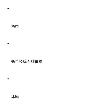
浴巾
衛星頻道/有線電視
冰箱