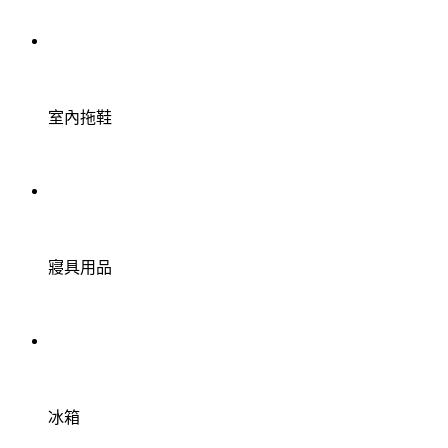
室內拖鞋
寢具用品
冰箱