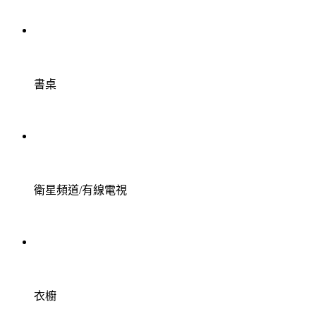
書桌
衛星頻道/有線電視
衣櫥