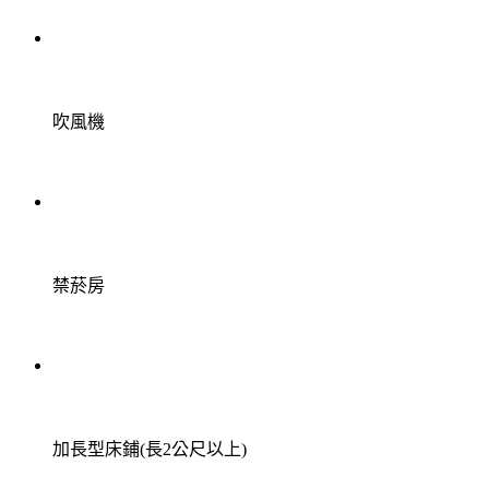
吹風機
禁菸房
加長型床鋪(長2公尺以上)