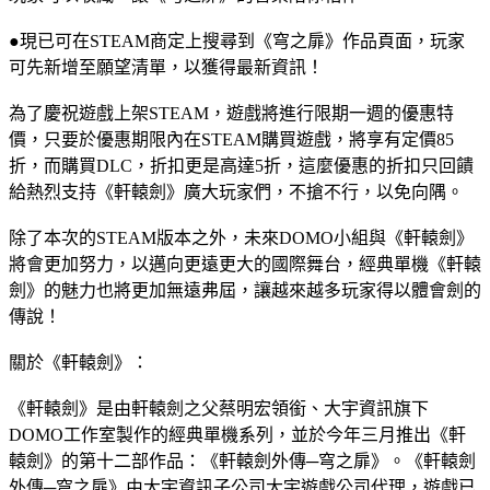
●現已可在STEAM商定上搜尋到《穹之扉》作品頁面，玩家
可先新增至願望清單，以獲得最新資訊！
為了慶祝遊戲上架STEAM，遊戲將進行限期一週的優惠特
價，只要於優惠期限內在STEAM購買遊戲，將享有定價85
折，而購買DLC，折扣更是高達5折，這麼優惠的折扣只回饋
給熱烈支持《軒轅劍》廣大玩家們，不搶不行，以免向隅。
除了本次的STEAM版本之外，未來DOMO小組與《軒轅劍》
將會更加努力，以邁向更遠更大的國際舞台，經典單機《軒轅
劍》的魅力也將更加無遠弗屆，讓越來越多玩家得以體會劍的
傳說！
關於《軒轅劍》：
《軒轅劍》是由軒轅劍之父蔡明宏領銜、大宇資訊旗下
DOMO工作室製作的經典單機系列，並於今年三月推出《軒
轅劍》的第十二部作品：《軒轅劍外傳─穹之扉》。《軒轅劍
外傳─穹之扉》由大宇資訊子公司大宇遊戲公司代理，遊戲已