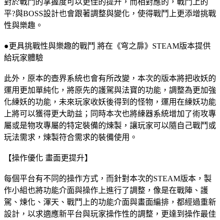
對於戰鬥的掌握度可以更佳的提升，而相對應的，戰鬥上的
平?與BOSS設計也會跟著調整與變化，使得戰鬥上更添增挑戰
性與樂趣。
●更具挑戰性與樂趣的戰鬥 將在《穹之扉》STEAM版本提供
給玩家體驗
此外，原本的壺界系統也會有所改變，本次的版本將把收妖的
運用更加單純化，將原先的護駕與法寶的功能，調整為更加強
化練妖的功能，未來玩家收妖後得到的怪物，運用在練妖功能
上將可以獲得更大助益；同時本次也將練器系統增加了術攻專
屬或是物攻專屬的特定裝備的煉製，讓玩家可以隨自己戰鬥或
玩法需求，煉製符合需求的裝備使用。
【操作優化 畫面更提升】
每個平台有不同的操作方式，而針對本次的STEAM版本，製
作小組也將功能介面與操作上進行了調整，像是在戰陣、護
駕、煉化、渾天、戰鬥上的功能介面與畫面編排，都經過重新
設計，以求適應新平台與玩家操作性的調整，更達到操作最佳