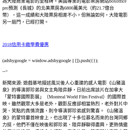
為大陸商業電影的里程碑。美國專業的電影票房網站boxoffice
pro預測《長城》的北美票房為6800萬美元（約21.7億台
幣），這一成績和大陸票房相差不小。但無論如何，大陸電影
另一扇門，已經打開。
2018信用卡繳學費優惠
(adsbygoogle = window.adsbygoogle || []).push({});
-->
新聞來源: 遊戲基地描述風災後人心重建的感人電影《山豬溫
泉》的導演郭珍弟與女主角陸弈靜，日前出席該片在加拿大
「蒙特婁國際影展」（Montreal World Film Festival）的國際首
映。雖然觀眾大多是老外，觀影反應卻相當熱烈，老外對片中
哭、笑點的真情流露，則令導演郭珍弟感到驚喜。《山豬溫
泉》的蒙特婁首映會上，也出現了十多位慕名而來的台灣同鄉
力挺，他們不僅在映後和郭珍弟、陸弈靜聊得盡興，更熱情邀