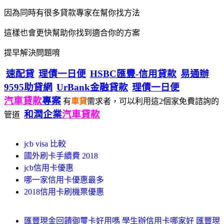
因為同時有很多貸款專家在幫你找方法
這樣也會更快幫助你找到適合你的方案
提早解決問題唷
速配貸
理債一日便
HSBC匯豐-信用貸款
易通辦
9595助貸網
UrBank金融貸款
理債一日便
汽車貸款
專案
有
車貸
需求者，可以利用這2個家免費諮詢的
和潤企業
汽車貸款
管道
jcb visa 比較
國外刷卡手續費 2018
jcb信用卡優惠
哪一家信用卡優惠最多
2018信用卡刷機票優惠
匯豐現金回饋御璽卡好用嗎 學生辦信用卡哪家好 匯豐現