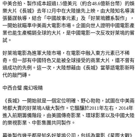
中美合拍、製作成本超過1.5億美元（約合48.6億新台幣）的娛
樂大片《長城》去年12月中在大陸搶先上映，由大陸知名導演
張藝謀執導，結合「中國故事元素」及「好萊塢體系製作」，
一開始就瞄準中美兩大電影市場。企圖向世人證明中國電影產
業也能生產暢銷全球的大片，是中國電影一次反攻好萊塢的嘗
試。
好萊塢電影為進軍大陸市場，在電影中融入東方元素已不稀
奇。但一部有中國特色又能被全球接受的商業大片，還不曾有
過成功的先例。這一次，大陸想藉由《長城》當華語電影新時
代的敲門磚。
中西合璧 魔幻吸睛
《長城》一開始就是一個定位明確、野心勃勃，試圖在中美兩
地都大賣的好萊塢A級大製作。它醞釀於2011年左右，2014年
進入前期籌備階段，由美國傳奇影業、環球影業以及中國大陸
的樂視影業、中影集團共同製作。
幕後製作幾乎都是知名好萊塢公司，包括為電影《星際大戰》