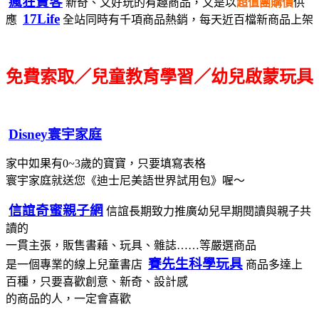
瘋狂賣客
新奇、又好玩的有趣商品，又是以
超值團購價
供
17Life
應
全站同時有千項商品熱銷，每天近百檔新商品上架
免費索取／兒童教育學習／幼兒啟蒙玩具
Disney寰宇家庭
家中如果有0~3歲的寶寶，只要填寫表格
寰宇家庭就送您《迪士尼美語世界試用包》喔～
信誼奇蜜親子網
信誼長期致力推廣幼兒早期閱讀與親子共
讀的
一貫主張，販售書藉、玩具、雜誌……等嚴選商品
賽先生科學玩具
是一個專業的線上兒童書店
商品多達上
百種，只要喜歡創意、新奇、設計感
的商品的人，一定會喜歡