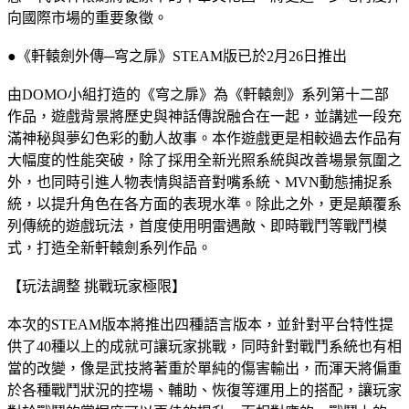
向國際市場的重要象徵。
●《軒轅劍外傳─穹之扉》STEAM版已於2月26日推出
由DOMO小組打造的《穹之扉》為《軒轅劍》系列第十二部
作品，遊戲背景將歷史與神話傳說融合在一起，並講述一段充
滿神秘與夢幻色彩的動人故事。本作遊戲更是相較過去作品有
大幅度的性能突破，除了採用全新光照系統與改善場景氛圍之
外，也同時引進人物表情與語音對嘴系統、MVN動態捕捉系
統，以提升角色在各方面的表現水準。除此之外，更是顛覆系
列傳統的遊戲玩法，首度使用明雷遇敵、即時戰鬥等戰鬥模
式，打造全新軒轅劍系列作品。
【玩法調整 挑戰玩家極限】
本次的STEAM版本將推出四種語言版本，並針對平台特性提
供了40種以上的成就可讓玩家挑戰，同時針對戰鬥系統也有相
當的改變，像是武技將著重於單純的傷害輸出，而渾天將偏重
於各種戰鬥狀況的控場、輔助、恢復等運用上的搭配，讓玩家