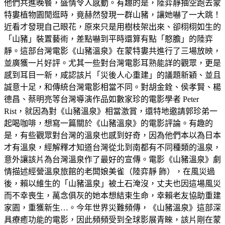
他們共進晚餐，盛情令人感動。有趣的是，陸弈靜抽空跑去蒙
特婁植物園閒逛時，竟赫然發現一群山豬，讓她嚇了一大跳！
近看才發現自己眼花，原來只是用樹枝架出來、卻栩栩如生的
「山豬」裝置藝術，差點嚇到平時還算有點「憨膽」的陸弈
靜。這部台灣電影《山豬溫泉》在蒙特婁共進行了三場放映，
並廣獲一片好評。尤其一些對台灣電影耳熟能詳的觀眾，更是
感到耳目一新，咸認該片「災後人心重建」的議題新穎、並且
誠意十足，和傳統台灣電影相當不同。對胡金銓、侯孝賢、楊
德昌、蔡明亮等台灣導演作品如數家珍的電影學者 Peter
Rist，就因為對《山豬溫泉》相當激賞，還特地邀請郭珍弟一
起喝咖啡，想寫一篇關於《山豬溫泉》的電影評論。有趣的
是，有些觀眾對台灣的溫泉也感到好奇，因為他們本以為日本
才有溫泉，經解釋才知道台灣從北到南都有不同種類的溫泉，
意外讓該片為台灣溫泉作了最好的宣傳。電影《山豬溫泉》劇
情描述經營溫泉旅館的老闆娘美雀（陸弈靜 飾），在風災過
後，賴以維生的「山豬溫泉」被土石淹沒，丈夫也因這場風災
而不幸喪生，萬念俱灰的她本想結束生命，幸賴老友協助重建
家園，重獲新生…。今年世界災難頻傳，《山豬溫泉》這部深
具療癒功能的電影，因此頻頻受到全球影展青睞，該片剛在蒙