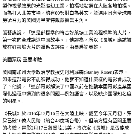
製作視覺效果的光影魔幻工業，拍攝地點選在大陸各地拍攝。
而為打入北美市場，約有80％對白為英文，並選用具有全球票
房號召力的美國男星麥特戴蒙擔當主角。
張藝謀說，「這是部標準的符合好萊塢工業流程標準的大片，
第一次向全球講述中國故事。」他認為，所以《長城》應該被
放在好萊塢大片的體系去評價，由票房論英雄。
美國票房 重要考驗
美國南加州大學政治學教授史丹利羅森(Stanley Rosen)表示，
如果這部電影不能獲得成功，他就不知道什麼樣的電影會成功
了。他說，「這部電影解決了中國以前在推動本國電影產業國
際化過程中遇到的很多問題—例如語言，以及缺少國際知名度
的明星。」
《長城》於2016年12月16日在大陸上映，截至今年元月初，票
房已破10億人民幣（約合48億新台幣）。但前方還有至關重要
的考驗，電影2月17日將登陸北美，將決定《長城》是否能成