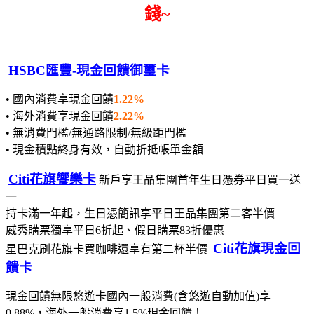
錢~
HSBC匯豐-現金回饋御璽卡
• 國內消費享現金回饋
1.22%
• 海外消費享現金回饋
2.22%
• 無消費門檻/無通路限制/無級距門檻
• 現金積點終身有效，自動折抵帳單金額
Citi花旗饗樂卡
新戶享王品集團首年生日憑券平日買一送
一
持卡滿一年起，生日憑簡訊享平日王品集團第二客半價
威秀購票獨享平日6折起、假日購票83折優惠
Citi花旗現金回
星巴克刷花旗卡買咖啡還享有第二杯半價
饋卡
現金回饋無限悠遊卡國內一般消費(含悠遊自動加值)享
0.88%，海外一般消費享1.5%現金回饋！