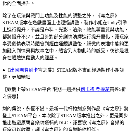
化的全面提升。
除了在玩法與戰鬥上功能及性能的調整之外，《穹之扉》
STEAM版本在遊戲畫面上也經過調整，製作小組在Unity引擎
上進行提升，不論是布料、光影、渲染、效能等畫質與功能，
都將提升不少，並且針對部分劇情演繹進行提升優化，讓玩家
享受劇情表現時體會到經由運鏡調整後，細微的表達中能夠更
加融入到情景與故事之中，體會到人物此時的感受，彷彿是親
身在體驗這段動人的經歷。
●《
出國團費刷卡
穹之扉》STEAM版本畫面經過製作小組調
整，更加精細
【歡慶上架STEAM平台 限期一週提供
刷卡禮 登機箱
高達5折
之優惠】
劍的傳說，永恆不變。最新一代軒轅劍系列作品《穹之扉》將
登上STEAM平台，本次除了STEAM版本推出之外，更是同步
推出遊戲原聲音樂精選輯的DLC，讓喜歡《穹之扉》音樂的
玩家可以收藏，讓《穹之扉》的音樂陪你相伴。