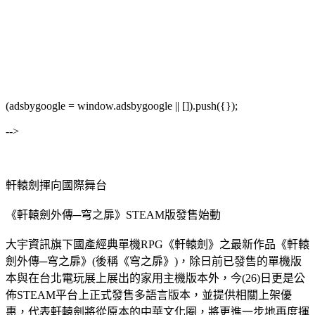
(adsbygoogle = window.adsbygoogle || []).push({});
-->
軒轅劍揮向國際舞台
《軒轅劍外傳─穹之扉》STEAM版發售始動
大宇資訊旗下國產經典單機RPG《軒轅劍》之最新作品《軒轅
劍外傳─穹之扉》(後稱《穹之扉》)，除日前已發售的單機版
本與在台北電玩展上展出的家用主機版本外，今(26)日更是公
佈STEAM平台上正式發售多語言版本，並提供相關上架優
惠，代表軒轅劍將從原本的中華文化圈，將更進一步地再度揮