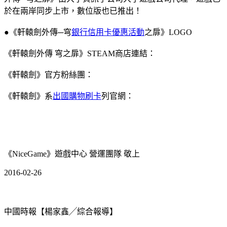
於在兩岸同步上市，數位版也已推出！
●《軒轅劍外傳─穹
銀行信用卡優惠活動
之扉》LOGO
《軒轅劍外傳 穹之扉》STEAM商店連結：
《軒轅劍》官方粉絲團：
《軒轅劍》系
出國購物刷卡
列官網：
《NiceGame》遊戲中心 營運團隊 敬上
2016-02-26
中國時報【楊家鑫╱綜合報導】