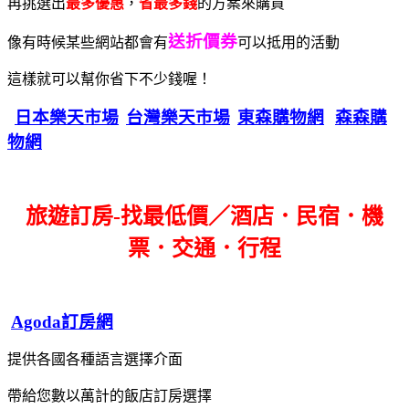
再挑選出
最多優惠
，
省最多錢
的方案來購買
送折價券
像有時候某些網站都會有
可以抵用的活動
這樣就可以幫你省下不少錢喔！
日本樂天市場
台灣樂天市場
東森購物網
森森購
物網
旅遊訂房-找最低價／酒店．民宿．機
票．交通．行程
Agoda訂房網
提供各國各種語言選擇介面
帶給您數以萬計的飯店訂房選擇